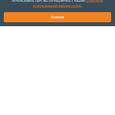
использовать сайт, вы соглашаетесь с нашей
Политикой
использования файлов cookie
.
Хорошо
Проектирование и создание салона
представительского класса