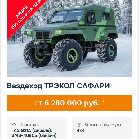
-250 000 ₽ НА G21A
АКЦИЯ
Вездеход ТРЭКОЛ САФАРИ
от
6 280 000 руб.
*
Двигатель
Колесная формула
ГАЗ G21А (дизель);
4х4
ЗМЗ-40905 (бензин)