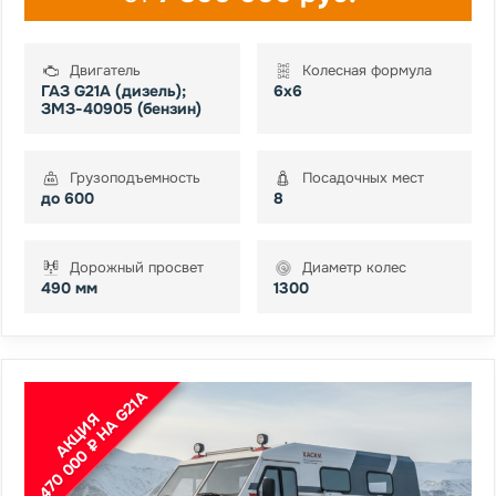
Двигатель
Колесная формула
ГАЗ G21А (дизель);
6х6
ЗМЗ-40905 (бензин)
Грузоподъемность
Посадочных мест
до 600
8
Дорожный просвет
Диаметр колес
490 мм
1300
-470 000 ₽ НА G21A
АКЦИЯ