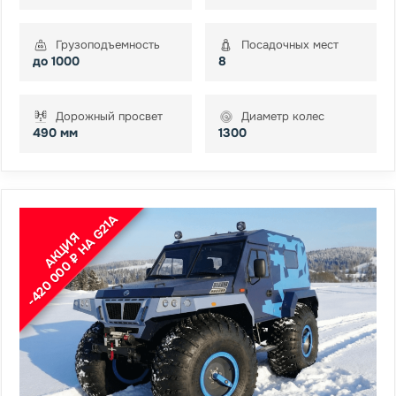
Грузоподъемность
Посадочных мест
до 1000
8
Дорожный просвет
Диаметр колес
490 мм
1300
-420 000 ₽ НА G21A
АКЦИЯ