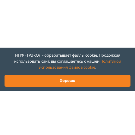
НПФ «ТРЭКОЛ» обрабатывает файлы cookie. Продолжая
использовать сайт, вы соглашаетесь с нашей
Политикой
использования файлов cookie
.
Хорошо
140015, Московская обл.,
г. Люберцы, ул. Инициативная,
дом 3
8 800 777-42-46