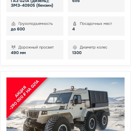
ГАЗ G21А (дизель);
6х6
ЗМЗ-40905 (бензин)
Грузоподъемность
Посадочных мест
до 600
4
Дорожный просвет
Диаметр колес
490 мм
1300
-290 000 ₽ НА G21A
АКЦИЯ