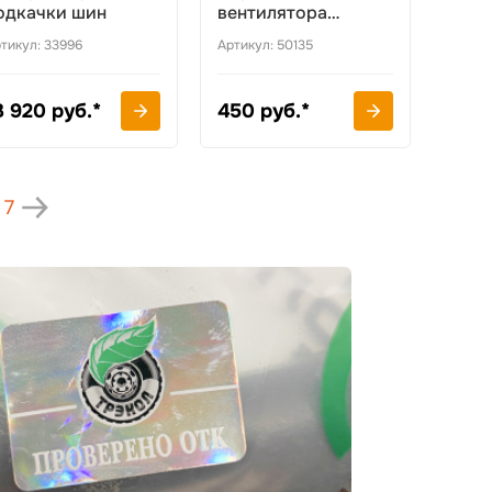
одкачки шин
вентилятора
отопителя
тикул: 33996
Артикул: 50135
ПКл08.157.12.з
3 920 руб.*
450 руб.*
7