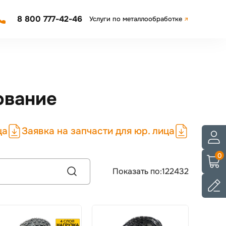
8 800 777-42-46
Услуги по металлообработке
ование
ца
Заявка на запчасти для юр. лица
0
Показать по:
12
24
32