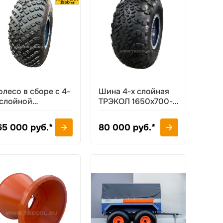
олесо в сборе с 4-
Шина 4-х слойная
 слойной
ТРЭКОЛ 1650х700-
ипованной шиной
635
РЭКОЛ 1600х700-
65 000 руб.*
80 000 руб.*
35