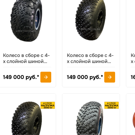
Колесо в сборе с 4-
Колесо в сборе с 4-
К
х слойной шиной
х слойной шиной
х
ТРЭКОЛ 1650х700-
ТРЭКОЛ 1600х700-
ш
635
635
Т
149 000 руб.*
149 000 руб.*
1
6