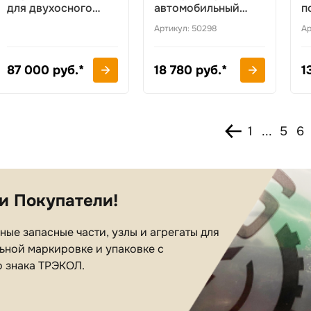
для двухосного
автомобильный
п
прицепа (65 л х 2)
300л/мин. 90А 12V
Артикул: 50298
Ар
87 000 руб.*
18 780 руб.*
1
1
...
5
6
и Покупатели!
ые запасные части, узлы и агрегаты для
ьной маркировке и упаковке с
о знака ТРЭКОЛ.