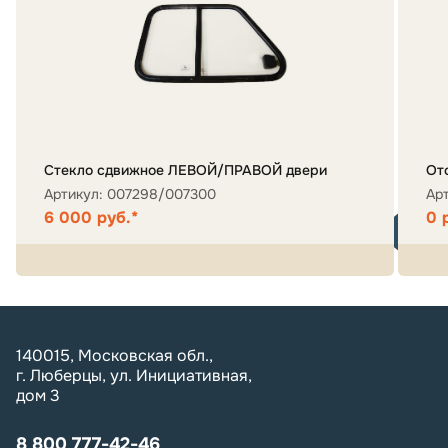
Стекло сдвижное ЛЕВОЙ/ПРАВОЙ двери
От
Артикул: 007298/007300
Ар
6 000 руб.*
0 
140015, Московская обл.,
г. Люберцы, ул. Инициативная,
дом 3
8 800 777-42-46