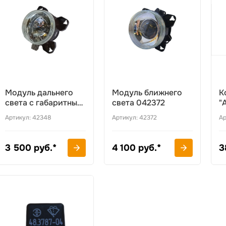
Модуль дальнего
Модуль ближнего
К
света с габаритным
света 042372
"
огнём 042348
п
Артикул: 42348
Артикул: 42372
Ар
3 500 руб.*
4 100 руб.*
3