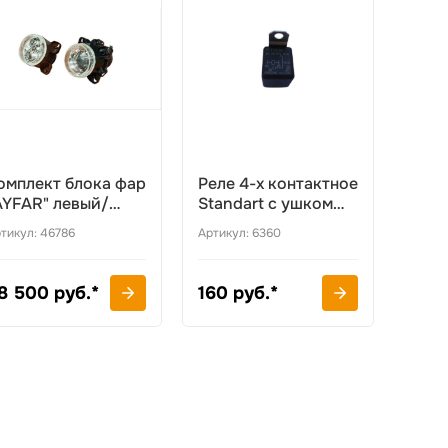
омплект блока фар
Реле 4-х контактное
AYFAR" левый/
Standart с ушком
равый 39294
006360
тикул: 46786
Артикул: 6360
8 500 руб.*
160 руб.*