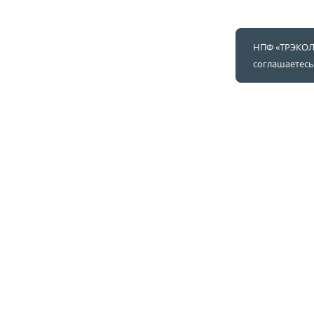
НПФ «ТРЭКОЛ»
соглашаетесь
Проектирование и созд
представительского кл
Узнать подробнее