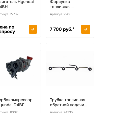
вигатель Hyundai
Форсунка
4BH
топливная
D4BF/D4BF
тикул: 27732
Артикул: 21418
ена по
7 700 руб.*
апросу
урбокомпрессор
Трубка топливная
yundai D4BF
обратной подачи
топлива
тикул: 8002
Артикул: 24335