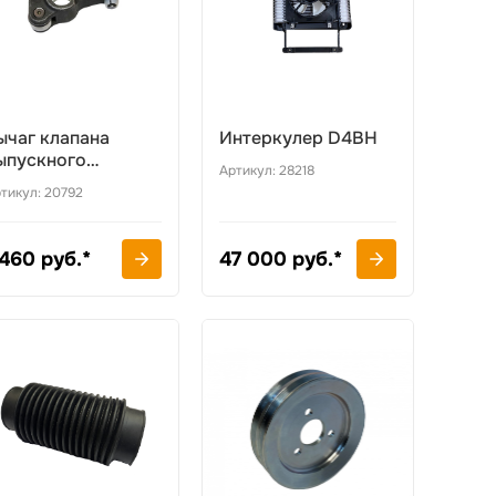
ычаг клапана
Интеркулер D4BH
ыпускного
Артикул: 28218
коромысло)
тикул: 20792
yundai
 460 руб.*
47 000 руб.*