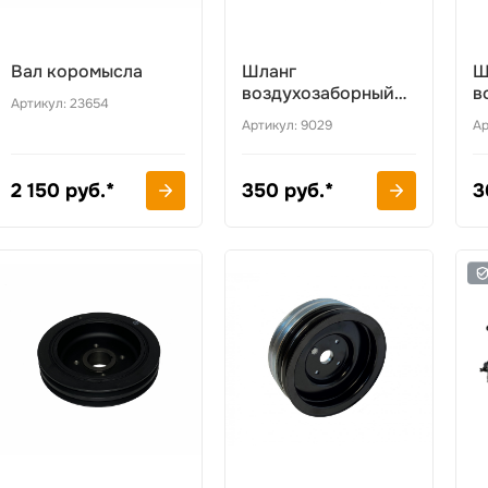
Вал коромысла
Шланг
Ш
воздухозаборный
в
Артикул: 23654
угловой
г
Артикул: 9029
Ар
2 150 руб.*
350 руб.*
3