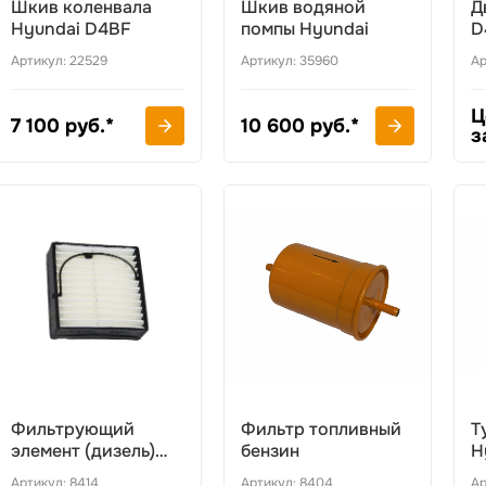
Шкив коленвала
Шкив водяной
Д
Hyundai D4BF
помпы Hyundai
D
Артикул: 22529
Артикул: 35960
Ар
Ц
7 100 руб.*
10 600 руб.*
з
Фильтрующий
Фильтр топливный
Т
элемент (дизель)
бензин
H
для сепара
Артикул: 8414
Артикул: 8404
Ар