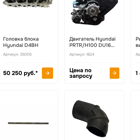
Головка блока
Двигатель Hyundai
Р
Hyundai D4BH
PRTR/H100 DU16
в
D4BF
(
Артикул: 35005
Артикул: 1624
Ар
H
Цена по
50 250 руб.*
1
запросу