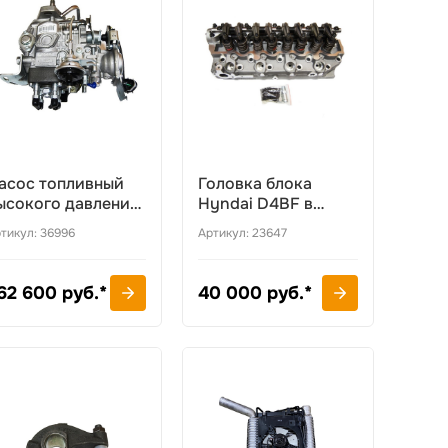
асос топливный
Головка блока
ысокого давления
Hyndai D4BF в
yundai D4BH
сборе
тикул: 36996
Артикул: 23647
62 600 руб.*
40 000 руб.*