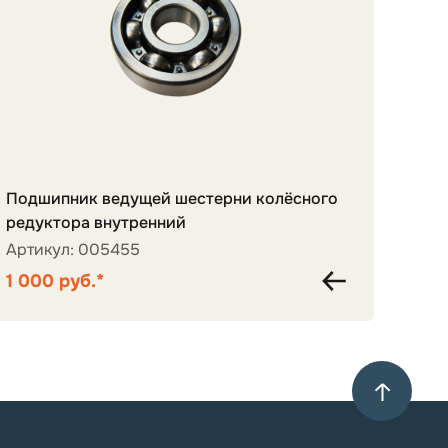
Подшипник ведущей шестерни колёсного
редуктора внутренний
Крес
Артикул: 005455
Арти
1 000 руб.*
1 00