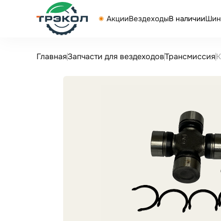
Акции
Вездеходы
В наличии
Шин
Главная
Запчасти для вездеходов
Трансмиссия
К