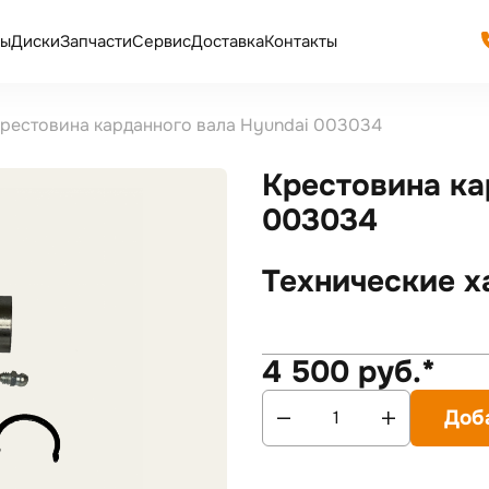
ы
Диски
Запчасти
Сервис
Доставка
Контакты
рестовина карданного вала Hyundai 003034
Крестовина ка
003034
Технические х
4 500 руб.*
Доб