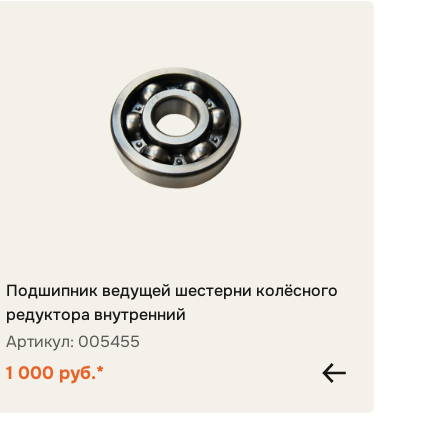
Подшипник ведущей шестерни колёсного
редуктора внутренний
Крес
Артикул: 005455
Арти
1 000 руб.*
1 00