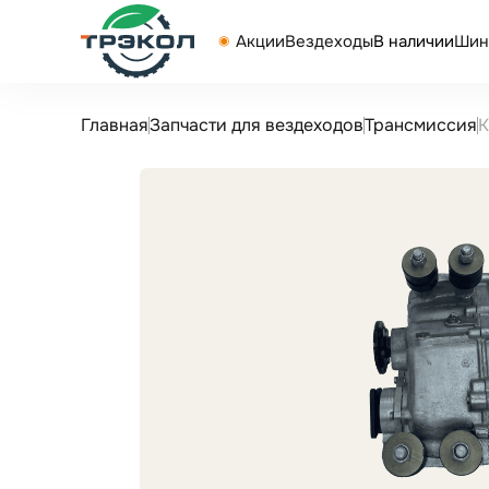
Акции
Вездеходы
В наличии
Шин
Главная
Запчасти для вездеходов
Трансмиссия
К