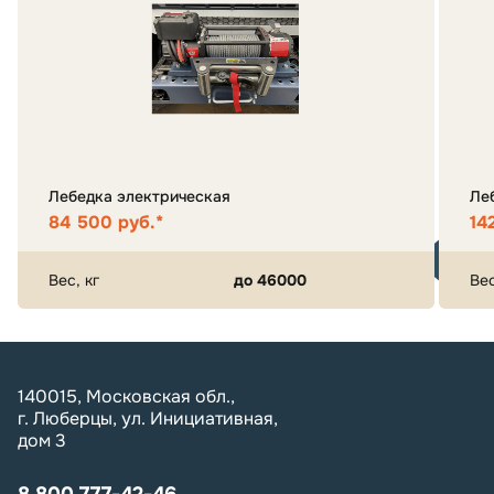
Лебедка электрическая
Леб
84 500 руб.*
14
Вес, кг
до 46000
Вес
140015, Московская обл.,
г. Люберцы, ул. Инициативная,
дом 3