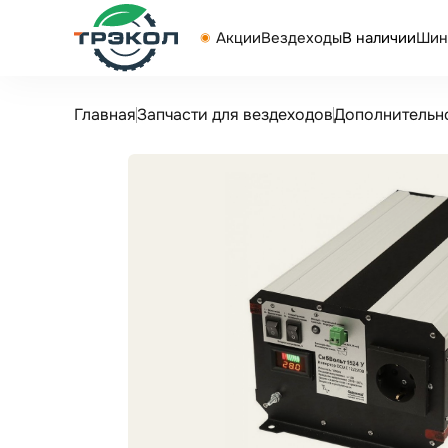
Акции
Вездеходы
В наличии
Шин
Главная
Запчасти для вездеходов
Дополнительн