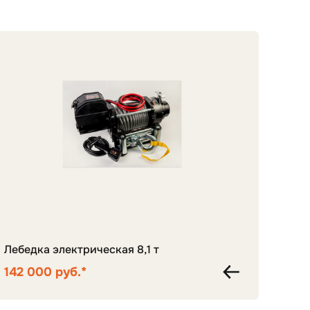
Лебедка электрическая 8,1 т
Цент
142 000 руб.*
125 