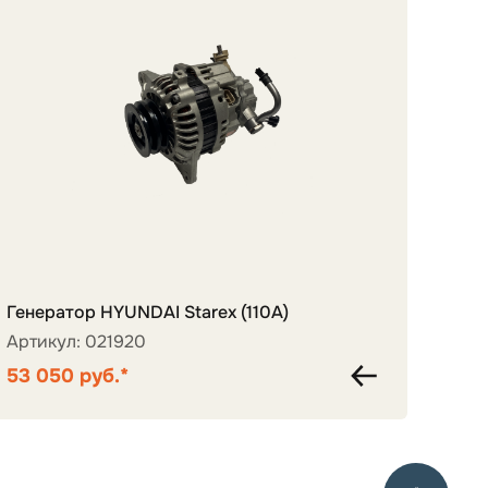
Элек
Генератор HYUNDAI Starex (110А)
сбор
Артикул: 021920
Арти
53 050 руб.*
7 10