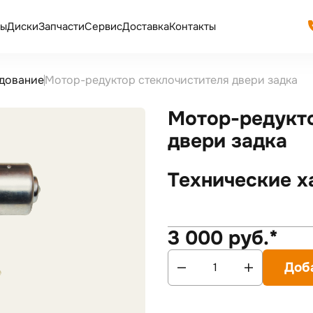
ы
Диски
Запчасти
Сервис
Доставка
Контакты
дование
Мотор-редуктор стеклочистителя двери задка
Мотор-редукто
двери задка
Технические х
3 000 руб.*
Доб