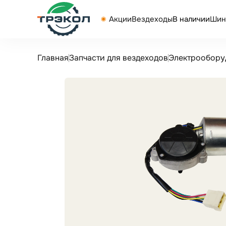
Акции
Вездеходы
В наличии
Шин
Главная
Запчасти для вездеходов
Электрообору