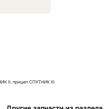
К II, прицеп СПУТНИК III
Другие запчасти из раздела