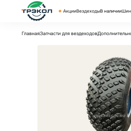
Акции
Вездеходы
В наличии
Шин
Главная
Запчасти для вездеходов
Дополнительн