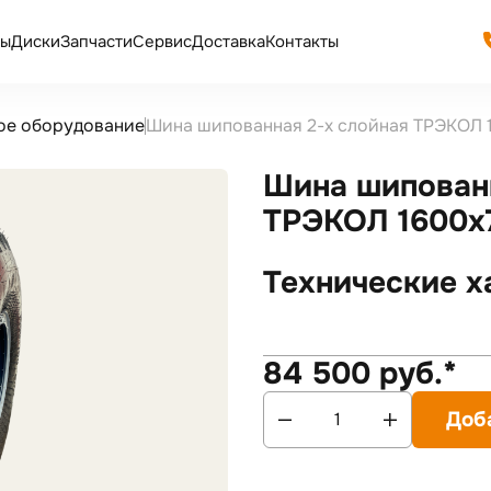
ы
Диски
Запчасти
Сервис
Доставка
Контакты
ое оборудование
Шина шипованная 2-х слойная ТРЭКОЛ
Шина шипованн
ТРЭКОЛ 1600х
Технические х
84 500 руб.*
Доб