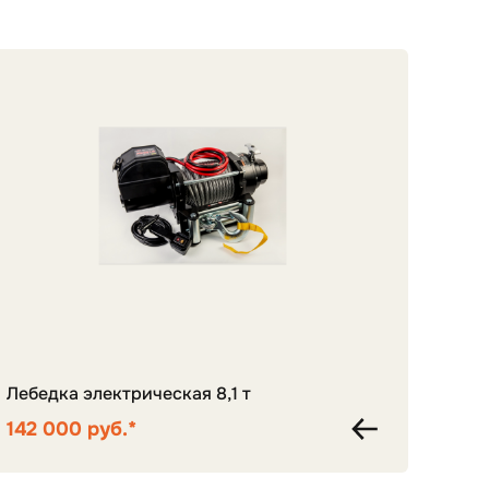
Лебедка электрическая 8,1 т
Цент
142 000 руб.*
125 