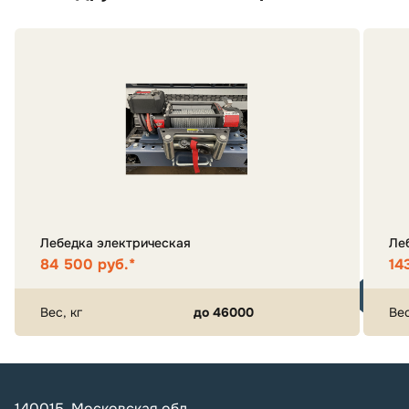
Лебедка электрическая
Ле
84 500 руб.*
14
Вес, кг
до 46000
Вес
140015, Московская обл.,