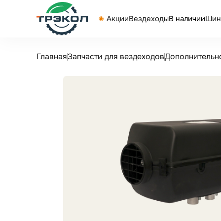
Акции
Вездеходы
В наличии
Шин
Главная
Запчасти для вездеходов
Дополнительн