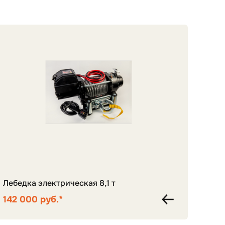
Лебедка электрическая 8,1 т
Цент
142 000 руб.*
125 