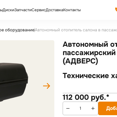
ы
Диски
Запчасти
Сервис
Доставка
Контакты
ое оборудование
Автономный отопитель салона в пасса
Автономный от
пассажирский
(АДВЕРС)
Технические х
112 000 руб.*
Доб