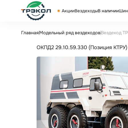
Акции
Вездеходы
В наличии
Шин
Главная
Модельный ряд вездеходов
Вездеход Т
ОКПД2 29.10.59.330 (Позиция КТРУ)