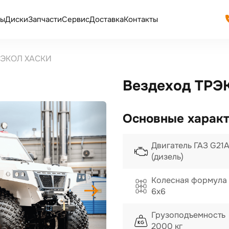
ы
Диски
Запчасти
Сервис
Доставка
Контакты
РЭКОЛ ХАСКИ
Вездеход ТРЭ
Основные харак
Двигатель ГАЗ G21
(дизель)
Колесная формула
6x6
Грузоподъемность
2000 кг