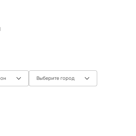
И
ион
Выберите город