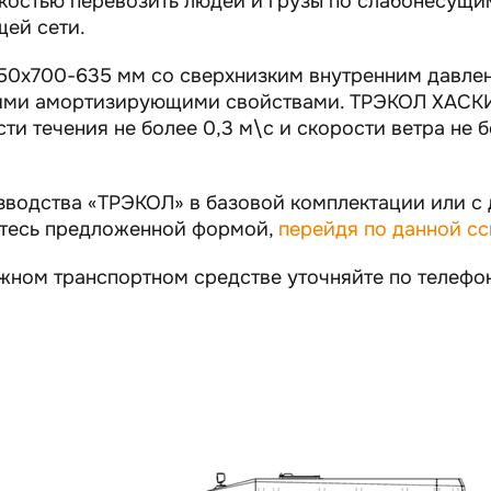
гкостью перевозить людей и грузы по слабонесущим
щей сети.
50х700-635 мм со сверхнизким внутренним давле
кими амортизирующими свойствами. ТРЭКОЛ ХАСКИ
и течения не более 0,3 м\с и скорости ветра не бо
зводства «ТРЭКОЛ» в базовой комплектации или с
йтесь предложенной формой,
перейдя по данной с
ном транспортном средстве уточняйте по телефо