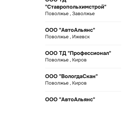
"Ставропольхимстрой"
Поволжье , Заволжье
ООО "АвтоАльянс"
Поволжье , Ижевск
ООО ТД "Профессионал"
Поволжье , Киров
ООО "ВологдаСкан"
Поволжье , Киров
ООО "АвтоАльянс"
Поволжье , Нижний Новгород
ООО "Автоспецтехника-НН"
Поволжье , Нижний Новгород