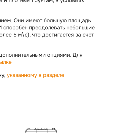
 и плотным грунтам, в условиях
нием. Они имеют большую площадь
 способен преодолевать небольшие
лее 5 м\с), что достигается за счет
 дополнительными опциями. Для
сылке
ну,
указанному в разделе