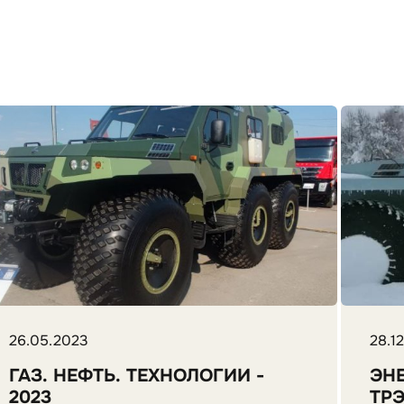
26.05.2023
28.1
ГАЗ. НЕФТЬ. ТЕХНОЛОГИИ -
ЭН
2023
ТР