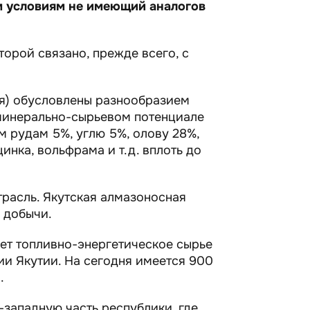
м условиям не имеющий аналогов
орой связано, прежде всего, с
ия) обусловлены разнообразием
в минерально-сырьевом потенциале
ым рудам 5%, углю 5%, олову 28%,
инка, вольфрама и т.д. вплоть до
расль. Якутская алмазоносная
 добычи.
ет топливно-энергетическое сырье
рии Якутии. На сегодня имеется 900
.
западную часть республики, где