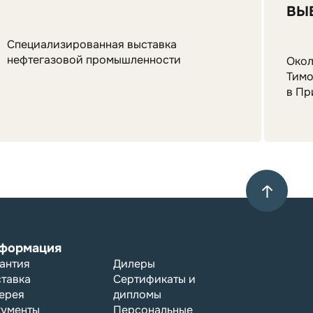
ВЫ
ПЛ
Специализированная выставка
нефтегазовой промышленности
Окол
Тимо
в Пр
формация
антия
Дилеры
тавка
Сертификаты и
ерея
дипломы
кументы
Персональные