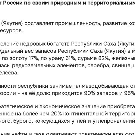
кт России по своим природным и территориальны
(Якутия) составляет промышленность, развитие кот
есурсов.
еление недровых богатств Республики Саха (Якут
 Удельный вес запасов Республики Саха (Якутия) 
 по золоту 17%, по урану 61%, сурьме 82%, железн
асы редкоземельных элементов, серебра, свинца, ц
елеева.
ности республики занимает алмазодобывающая от
оссии - на её долю приходится 90% запасов и 95%
атегическое и экономическое значение приобрета
явленное на более чем 20% континентальной террито
го, бурого, коксующихся углей и углепроявлений
ия нефти и газа охватывают практически всю юго-