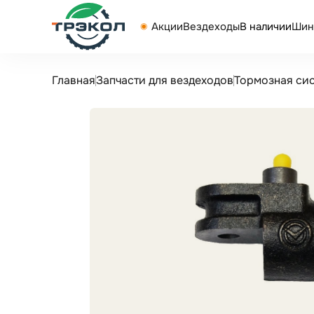
Акции
Вездеходы
В наличии
Шин
Главная
Запчасти для вездеходов
Тормозная си