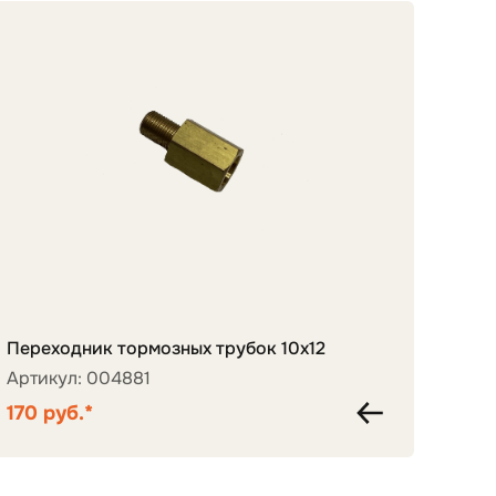
Комп
Переходник тормозных трубок 10х12
3507
Артикул: 004881
Арти
170 руб.*
24 5