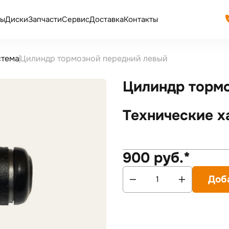
ы
Диски
Запчасти
Сервис
Доставка
Контакты
стема
Цилиндр тормозной передний левый
Цилиндр торм
Технические х
900 руб.*
Доб