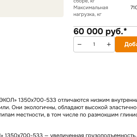
сборе, кг
Максимальная
71
нагрузка, кг
60 000 руб.*
Доб
КОЛ» 1350х700-533 отличаются низким внутренни
ли. Они экологичны, обладают высокой эластично
типам местности, в том числе по размокшим глин
» 1350х700-533 — увеличенная грузоподъемность.