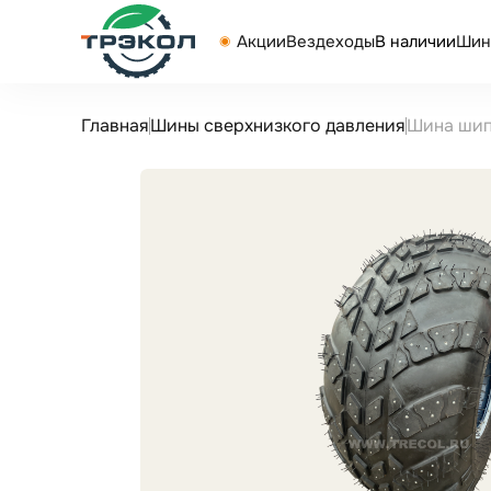
Акции
Вездеходы
В наличии
Шин
Главная
Шины сверхнизкого давления
Шина шип