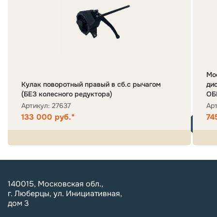
Мо
Кулак поворотный правый в сб.с рычагом
ди
(БЕЗ колесного редуктора)
ОБ
Артикул: 27637
Ар
133 000 руб.*
74
140015, Московская обл.,
г. Люберцы, ул. Инициативная,
дом 3