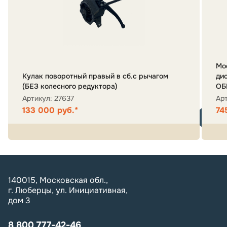
Мо
Кулак поворотный правый в сб.с рычагом
ди
(БЕЗ колесного редуктора)
ОБ
Артикул: 27637
Ар
133 000 руб.*
74
140015, Московская обл.,
г. Люберцы, ул. Инициативная,
дом 3
8 800 777-42-46