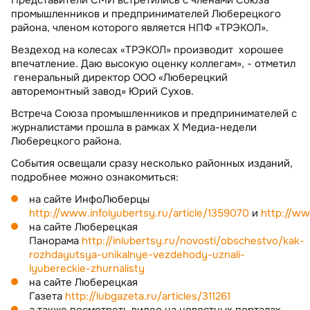
промышленников и предпринимателей Люберецкого
района, членом которого является НПФ «ТРЭКОЛ».
Вездеход на колесах «ТРЭКОЛ» производит хорошее
впечатление. Даю высокую оценку коллегам», - отметил
генеральный директор ООО «Люберецкий
авторемонтный завод» Юрий Сухов.
Встреча Союза промышленников и предпринимателей с
журналистами прошла в рамках X Медиа-недели
Люберецкого района.
События освещали сразу несколько районных изданий,
подробнее можно ознакомиться:
на сайте ИнфоЛюберцы
http://www.infolyubertsy.ru/article/1359070
и
http://ww
на сайте Люберецкая
Панорама
http://inlubertsy.ru/novosti/obschestvo/kak-
rozhdayutsya-unikalnye-vezdehody-uznali-
lyubereckie-zhurnalisty
на сайте Люберецкая
Газета
http://lubgazeta.ru/articles/311261
а также посмотреть видео на новостных порталах